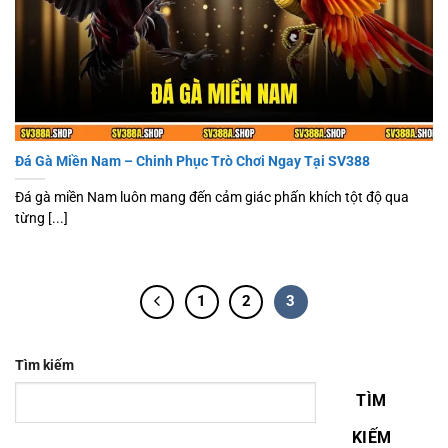
Đá Gà Miền Nam – Chinh Phục Trò Chơi Ngay Tại SV388
Đá gà miền Nam luôn mang đến cảm giác phấn khích tột độ qua
từng [...]
1
2
3
Tìm kiếm
TÌM
KIẾM