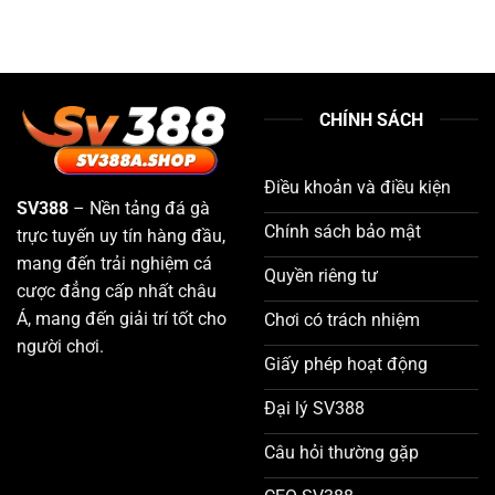
CHÍNH SÁCH
Điều khoản và điều kiện
SV388
– Nền tảng đá gà
Chính sách bảo mật
trực tuyến uy tín hàng đầu,
mang đến trải nghiệm cá
Quyền riêng tư
cược đẳng cấp nhất châu
Á, mang đến giải trí tốt cho
Chơi có trách nhiệm
người chơi.
Giấy phép hoạt động
Đại lý SV388
Câu hỏi thường gặp