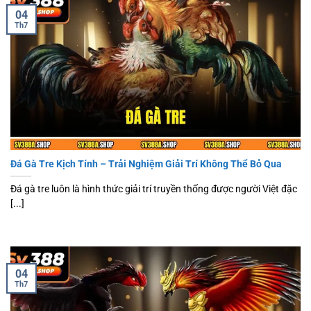
04
Th7
Đá Gà Tre Kịch Tính – Trải Nghiệm Giải Trí Không Thể Bỏ Qua
Đá gà tre luôn là hình thức giải trí truyền thống được người Việt đặc
[...]
04
Th7