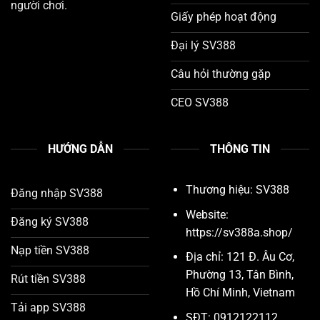
người chơi.
Giấy phép hoạt động
Đại lý SV388
Câu hỏi thường gặp
CEO SV388
HƯỚNG DẪN
THÔNG TIN
Thương hiệu:
SV388
Đăng nhập SV388
Website:
Đăng ký SV388
https://sv388a.shop/
Nạp tiền SV388
Địa chỉ: 121 Đ. Âu Cơ,
Phường 13, Tân Bình,
Rút tiền SV388
Hồ Chí Minh, Vietnam
Tải app SV388
SĐT: 0912122112