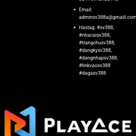
Email:
adminsv388a@gmaiil.co
Hastag: #sv388,
#nhacaisv388,
#trangchusv388,
#dangkysv388,
#dangnhapsv388,
#linkvaosv388
#dagasv388