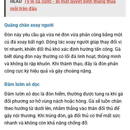
READ
Tỷ lệ cá cược - Bí mật quyết định thắng thua
mỗi trận đấu
Quăng chân xoay người
Đòn này yêu cầu gà vừa né đòn vừa phản công bằng một
cú đá xoay bất ngờ. Động tác xoay người giúp thay đổi vị
trí nhanh, khiến đối thủ khó xác định hướng tấn công. Gà
biết dùng đòn này thường có lối đá linh hoạt, thông minh
và không bị rập khuôn. Khi thành thạo, đây là đòn phản
công cực kỳ hiệu quả và gây choáng nặng.
Đâm lườn xỏ dọc
Đâm lườn xỏ dọc là đòn hiểm, thường được tung ra khi gà
đối phương sơ hở vùng nách hoặc hông. Gà sẽ luồn chân
theo hướng từ dưới lên, nhắm thẳng vào thân đối thủ để
gây nội thương. Khi trúng đòn, gà đối thủ có thể mất sức
nhanh và không còn khả năng chống đỡ.