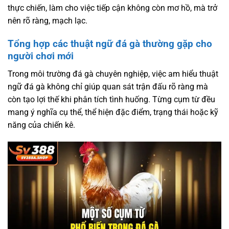
thực chiến, làm cho việc tiếp cận không còn mơ hồ, mà trở
nên rõ ràng, mạch lạc.
Tổng hợp các thuật ngữ đá gà thường gặp cho
người chơi mới
Trong môi trường đá gà chuyên nghiệp, việc am hiểu thuật
ngữ đá gà không chỉ giúp quan sát trận đấu rõ ràng mà
còn tạo lợi thế khi phân tích tình huống. Từng cụm từ đều
mang ý nghĩa cụ thể, thể hiện đặc điểm, trạng thái hoặc kỹ
năng của chiến kê.