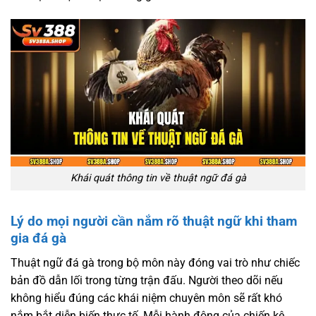
Khái quát thông tin về thuật ngữ đá gà
Lý do mọi người cần nắm rõ thuật ngữ khi tham
gia đá gà
Thuật ngữ đá gà trong bộ môn này đóng vai trò như chiếc
bản đồ dẫn lối trong từng trận đấu. Người theo dõi nếu
không hiểu đúng các khái niệm chuyên môn sẽ rất khó
nắm bắt diễn biến thực tế. Mỗi hành động của chiến kê