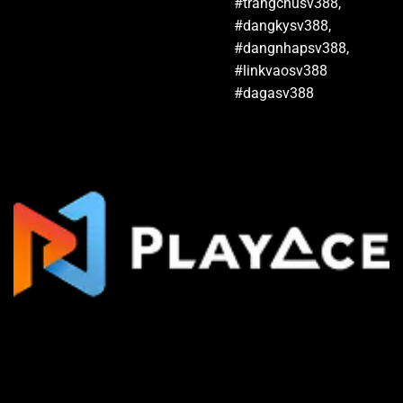
#trangchusv388,
#dangkysv388,
#dangnhapsv388,
#linkvaosv388
#dagasv388