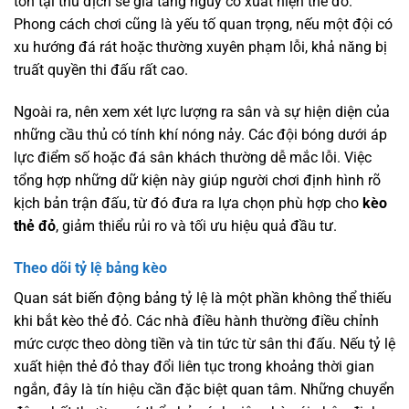
tồn tại thù địch sẽ gia tăng nguy cơ xuất hiện thẻ đỏ.
Phong cách chơi cũng là yếu tố quan trọng, nếu một đội có
xu hướng đá rát hoặc thường xuyên phạm lỗi, khả năng bị
truất quyền thi đấu rất cao.
Ngoài ra, nên xem xét lực lượng ra sân và sự hiện diện của
những cầu thủ có tính khí nóng nảy. Các đội bóng dưới áp
lực điểm số hoặc đá sân khách thường dễ mắc lỗi. Việc
tổng hợp những dữ kiện này giúp người chơi định hình rõ
kịch bản trận đấu, từ đó đưa ra lựa chọn phù hợp cho
kèo
thẻ đỏ
, giảm thiểu rủi ro và tối ưu hiệu quả đầu tư.
Theo dõi tỷ lệ bảng kèo
Quan sát biến động bảng tỷ lệ là một phần không thể thiếu
khi bắt kèo thẻ đỏ. Các nhà điều hành thường điều chỉnh
mức cược theo dòng tiền và tin tức từ sân thi đấu. Nếu tỷ lệ
xuất hiện thẻ đỏ thay đổi liên tục trong khoảng thời gian
ngắn, đây là tín hiệu cần đặc biệt quan tâm. Những chuyển