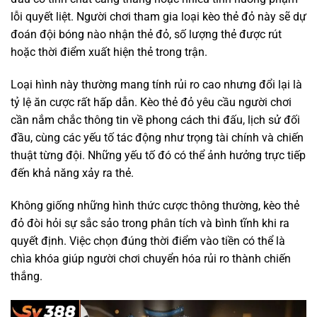
lỗi quyết liệt. Người chơi tham gia loại kèo thẻ đỏ này sẽ dự
đoán đội bóng nào nhận thẻ đỏ, số lượng thẻ được rút
hoặc thời điểm xuất hiện thẻ trong trận.
Loại hình này thường mang tính rủi ro cao nhưng đổi lại là
tỷ lệ ăn cược rất hấp dẫn. Kèo thẻ đỏ yêu cầu người chơi
cần nắm chắc thông tin về phong cách thi đấu, lịch sử đối
đầu, cùng các yếu tố tác động như trọng tài chính và chiến
thuật từng đội. Những yếu tố đó có thể ảnh hưởng trực tiếp
đến khả năng xảy ra thẻ.
Không giống những hình thức cược thông thường, kèo thẻ
đỏ đòi hỏi sự sắc sảo trong phân tích và bình tĩnh khi ra
quyết định. Việc chọn đúng thời điểm vào tiền có thể là
chìa khóa giúp người chơi chuyển hóa rủi ro thành chiến
thắng.